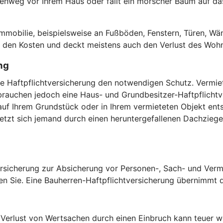
hweg vor Ihrem Haus oder fällt ein morscher Baum auf das 
.
obilie, beispielsweise an Fußböden, Fenstern, Türen, Wän
or den Kosten und deckt meistens auch den Verlust des Woh
ng
vate Haftpflichtversicherung den notwendigen Schutz. Verm
auchen jedoch eine Haus- und Grundbesitzer-Haftpflichtver
uf Ihrem Grundstück oder in Ihrem vermieteten Objekt ents
zt sich jemand durch einen heruntergefallenen Dachziegel,
versicherung zur Absicherung vor Personen-, Sach- und Verm
en Sie. Eine Bauherren-Haftpflichtversicherung übernimmt di
erlust von Wertsachen durch einen Einbruch kann teuer we