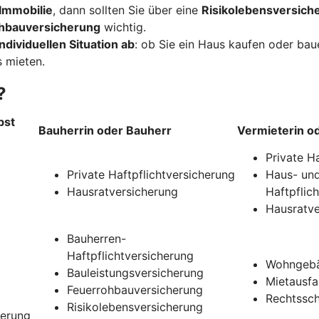
Immobilie
, dann sollten Sie über eine
Risikolebensversich
hbauversicherung
wichtig.
ndividuellen Situation ab
: ob Sie ein Haus kaufen oder ba
 mieten.
?
bst
Bauherrin oder Bauherr
Vermieterin o
Private H
Private Haftpflichtversicherung
Haus- und
Hausratversicherung
Haftpflic
Hausratve
Bauherren-
Haftpflichtversicherung
Wohngebä
Bauleistungsversicherung
Mietausfa
Feuerrohbauversicherung
Rechtssch
Risikolebensversicherung
herung