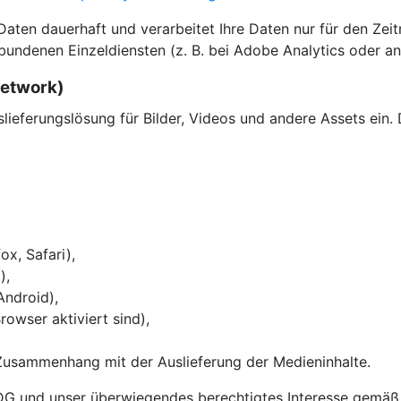
en dauerhaft und verarbeitet Ihre Daten nur für den Zeitra
bundenen Einzeldiensten (z. B. bei Adobe Analytics oder an
Network)
eferungslösung für Bilder, Videos und andere Assets ein. 
ox, Safari),
),
Android),
owser aktiviert sind),
Zusammenhang mit der Auslieferung der Medieninhalte.
DG und unser überwiegendes berechtigtes Interesse gemäß Ar