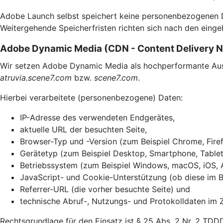
Adobe Launch selbst speichert keine personenbezogenen Dat
Weitergehende Speicherfristen richten sich nach den einge
Adobe Dynamic Media (CDN - Content Delivery 
Wir setzen Adobe Dynamic Media als hochperformante Ausli
atruvia.scene7.com
bzw.
scene7.com
.
Hierbei verarbeitete (personenbezogene) Daten:
IP-Adresse des verwendeten Endgerätes,
aktuelle URL der besuchten Seite,
Browser-Typ und -Version (zum Beispiel Chrome, Firef
Gerätetyp (zum Beispiel Desktop, Smartphone, Tablet
Betriebssystem (zum Beispiel Windows, macOS, iOS, 
JavaScript- und Cookie-Unterstützung (ob diese im Br
Referrer-URL (die vorher besuchte Seite) und
technische Abruf-, Nutzungs- und Protokolldaten im 
Rechtsgrundlage für den Einsatz ist § 25 Abs. 2 Nr. 2 TDD