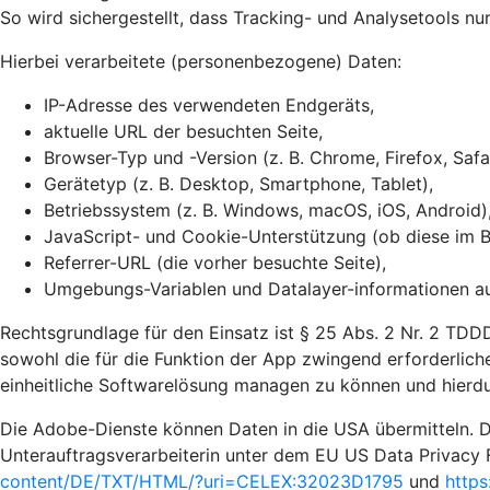
So wird sichergestellt, dass Tracking- und Analysetools n
Hierbei verarbeitete (personenbezogene) Daten:
IP-Adresse des verwendeten Endgeräts,
aktuelle URL der besuchten Seite,
Browser-Typ und -Version (z. B. Chrome, Firefox, Safa
Gerätetyp (z. B. Desktop, Smartphone, Tablet),
Betriebssystem (z. B. Windows, macOS, iOS, Android)
JavaScript- und Cookie-Unterstützung (ob diese im Br
Referrer-URL (die vorher besuchte Seite),
Umgebungs-Variablen und Datalayer-informationen auf
Rechtsgrundlage für den Einsatz ist § 25 Abs. 2 Nr. 2 TDDD
sowohl die für die Funktion der App zwingend erforderliche
einheitliche Softwarelösung managen zu können und hierdu
Die Adobe-Dienste können Daten in die USA übermitteln. D
Unterauftragsverarbeiterin unter dem EU US Data Privacy 
content/DE/TXT/HTML/?uri=CELEX:32023D1795
und
https